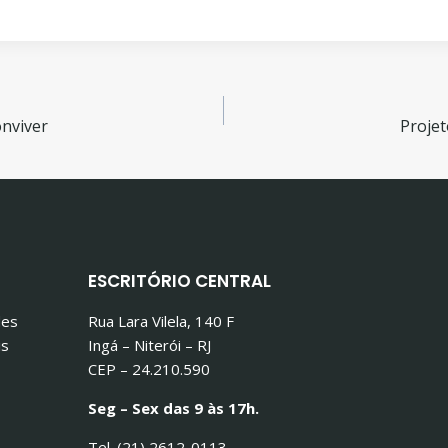
gação
onviver
Projet
ESCRITÓRIO CENTRAL
des
Rua Lara Vilela, 140 F
is
Ingá – Niterói – RJ
CEP – 24.210.590
Seg – Sex das 9 às 17h.
Tel. (21) 2612-0113