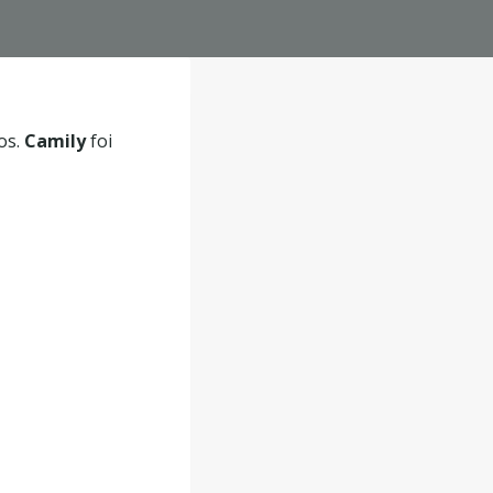
os.
Camily
foi