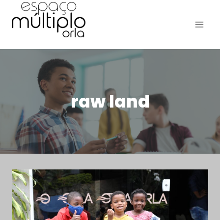
Pular
para
o
Conteúdo
raw land